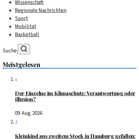
Wissenschaft
Regionale Nachrichten
Sport
Mobilität
Basketball
Suche:
Meistgelesen
1
Der Einzelne im Klimaschutz: Verantwortung oder
Illusion?
09. Aug. 2026
2
Kleinkind aus zweitem Stock in Hamburg gefallen: