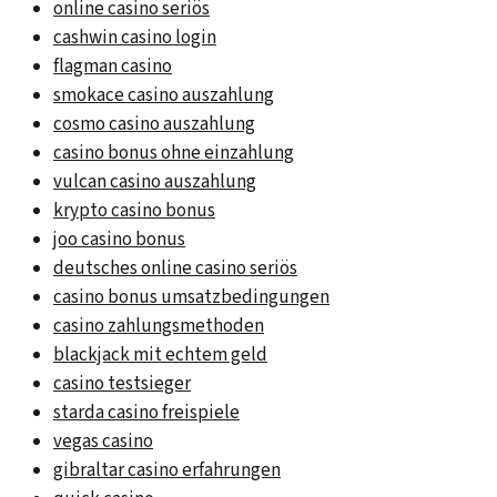
online casino seriös
cashwin casino login
flagman casino
smokace casino auszahlung
cosmo casino auszahlung
casino bonus ohne einzahlung
vulcan casino auszahlung
krypto casino bonus
joo casino bonus
deutsches online casino seriös
casino bonus umsatzbedingungen
casino zahlungsmethoden
blackjack mit echtem geld
casino testsieger
starda casino freispiele
vegas casino
gibraltar casino erfahrungen