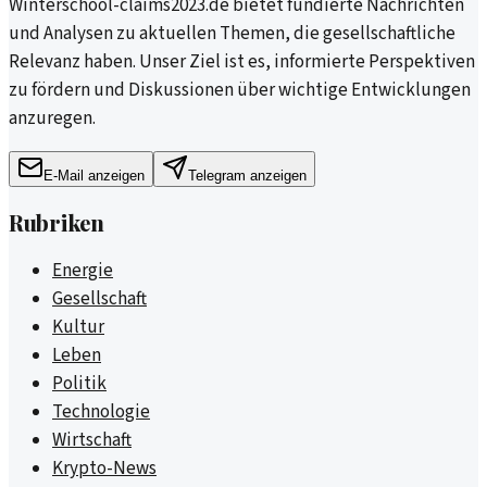
Winterschool-claims2023.de bietet fundierte Nachrichten
und Analysen zu aktuellen Themen, die gesellschaftliche
Relevanz haben. Unser Ziel ist es, informierte Perspektiven
zu fördern und Diskussionen über wichtige Entwicklungen
anzuregen.
E-Mail anzeigen
Telegram anzeigen
Rubriken
Energie
Gesellschaft
Kultur
Leben
Politik
Technologie
Wirtschaft
Krypto-News