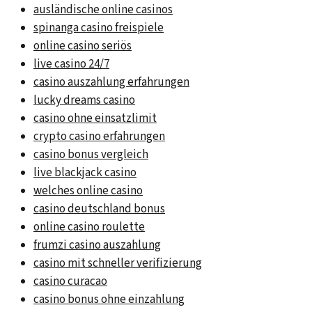
ausländische online casinos
spinanga casino freispiele
online casino seriös
live casino 24/7
casino auszahlung erfahrungen
lucky dreams casino
casino ohne einsatzlimit
crypto casino erfahrungen
casino bonus vergleich
live blackjack casino
welches online casino
casino deutschland bonus
online casino roulette
frumzi casino auszahlung
casino mit schneller verifizierung
casino curacao
casino bonus ohne einzahlung