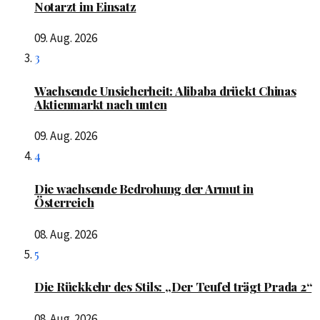
Notarzt im Einsatz
09. Aug. 2026
3
Wachsende Unsicherheit: Alibaba drückt Chinas
Aktienmarkt nach unten
09. Aug. 2026
4
Die wachsende Bedrohung der Armut in
Österreich
08. Aug. 2026
5
Die Rückkehr des Stils: „Der Teufel trägt Prada 2“
08. Aug. 2026