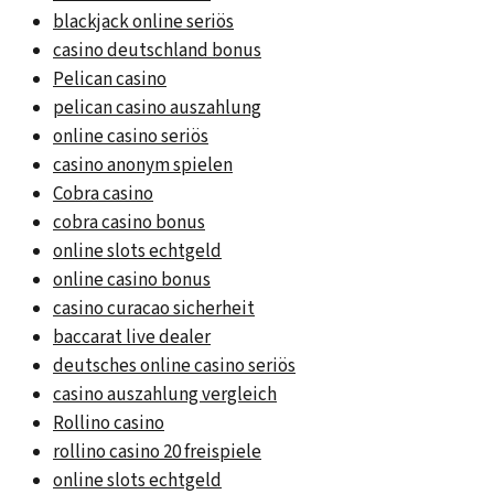
blackjack online seriös
casino deutschland bonus
Pelican casino
pelican casino auszahlung
online casino seriös
casino anonym spielen
Cobra casino
cobra casino bonus
online slots echtgeld
online casino bonus
casino curacao sicherheit
baccarat live dealer
deutsches online casino seriös
casino auszahlung vergleich
Rollino casino
rollino casino 20 freispiele
online slots echtgeld