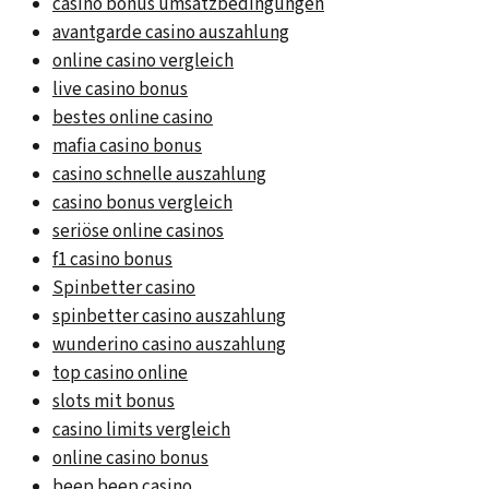
casino bonus umsatzbedingungen
avantgarde casino auszahlung
online casino vergleich
live casino bonus
bestes online casino
mafia casino bonus
casino schnelle auszahlung
casino bonus vergleich
seriöse online casinos
f1 casino bonus
Spinbetter casino
spinbetter casino auszahlung
wunderino casino auszahlung
top casino online
slots mit bonus
casino limits vergleich
online casino bonus
beep beep casino