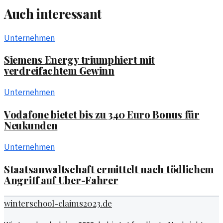
Auch interessant
Unternehmen
Siemens Energy triumphiert mit
verdreifachtem Gewinn
Unternehmen
Vodafone bietet bis zu 340 Euro Bonus für
Neukunden
Unternehmen
Staatsanwaltschaft ermittelt nach tödlichem
Angriff auf Uber-Fahrer
winterschool-claims2023.de