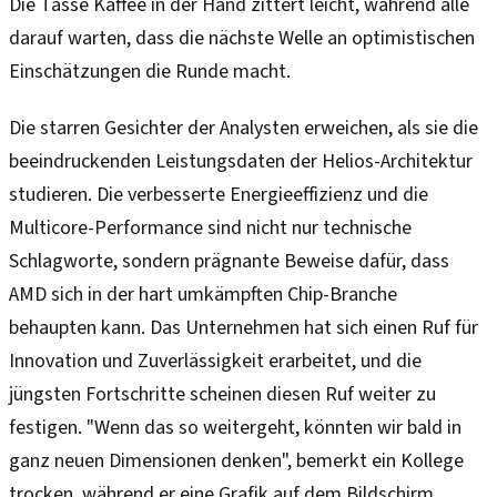
Die Tasse Kaffee in der Hand zittert leicht, während alle
darauf warten, dass die nächste Welle an optimistischen
Einschätzungen die Runde macht.
Die starren Gesichter der Analysten erweichen, als sie die
beeindruckenden Leistungsdaten der Helios-Architektur
studieren. Die verbesserte Energieeffizienz und die
Multicore-Performance sind nicht nur technische
Schlagworte, sondern prägnante Beweise dafür, dass
AMD sich in der hart umkämpften Chip-Branche
behaupten kann. Das Unternehmen hat sich einen Ruf für
Innovation und Zuverlässigkeit erarbeitet, und die
jüngsten Fortschritte scheinen diesen Ruf weiter zu
festigen. "Wenn das so weitergeht, könnten wir bald in
ganz neuen Dimensionen denken", bemerkt ein Kollege
trocken, während er eine Grafik auf dem Bildschirm