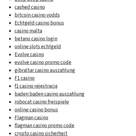
cashed casino
bitcoin casino vodds
Echtgeld casino bonus
casino malta
betano casino login
online slots echtgeld
Evolve casino
evolve casino promo code
gibraltar casino auszahlung
F1 casino
f1 casino rejestracja
baden baden casino auszahlung
robocat casino freispiele
online casino bonus
Flagman casino
flagman casino promo code
crypto casino sicherheit