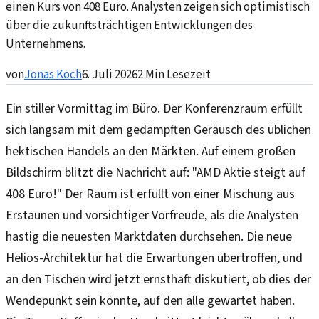
einen Kurs von 408 Euro. Analysten zeigen sich optimistisch
über die zukunftsträchtigen Entwicklungen des
Unternehmens.
von
Jonas Koch
6. Juli 2026
2
Min Lesezeit
Ein stiller Vormittag im Büro. Der Konferenzraum erfüllt
sich langsam mit dem gedämpften Geräusch des üblichen
hektischen Handels an den Märkten. Auf einem großen
Bildschirm blitzt die Nachricht auf: "AMD Aktie steigt auf
408 Euro!" Der Raum ist erfüllt von einer Mischung aus
Erstaunen und vorsichtiger Vorfreude, als die Analysten
hastig die neuesten Marktdaten durchsehen. Die neue
Helios-Architektur hat die Erwartungen übertroffen, und
an den Tischen wird jetzt ernsthaft diskutiert, ob dies der
Wendepunkt sein könnte, auf den alle gewartet haben.